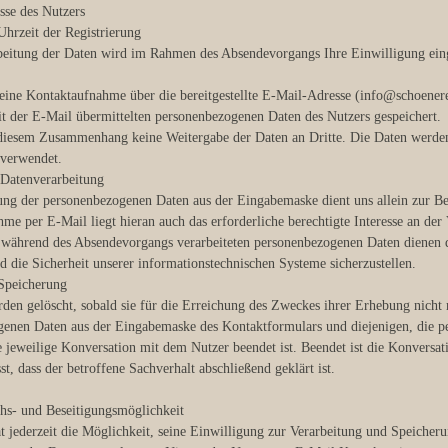
sse des Nutzers
hrzeit der Registrierung
beitung der Daten wird im Rahmen des Absendevorgangs Ihre Einwilligung eing
t eine Kontaktaufnahme über die bereitgestellte E-Mail-Adresse (info@schoene
t der E-Mail übermittelten personenbezogenen Daten des Nutzers gespeichert.
 diesem Zusammenhang keine Weitergabe der Daten an Dritte. Die Daten werden 
 verwendet.
 Datenverarbeitung
ung der personenbezogenen Daten aus der Eingabemaske dient uns allein zur B
me per E-Mail liegt hieran auch das erforderliche berechtigte Interesse an der
 während des Absendevorgangs verarbeiteten personenbezogenen Daten dienen 
d die Sicherheit unserer informationstechnischen Systeme sicherzustellen.
 Speicherung
den gelöscht, sobald sie für die Erreichung des Zweckes ihrer Erhebung nicht 
enen Daten aus der Eingabemaske des Kontaktformulars und diejenigen, die pe
e jeweilige Konversation mit dem Nutzer beendet ist. Beendet ist die Konvers
t, dass der betroffene Sachverhalt abschließend geklärt ist.
hs- und Beseitigungsmöglichkeit
t jederzeit die Möglichkeit, seine Einwilligung zur Verarbeitung und Speiche