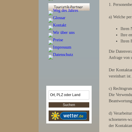
1. Personenb
a) Welche pe
Ihren
Ihre e
Ihren 
Die Datenvera
Anfrage von u
Der Kontaktan
vereinbart ist.
c) Rechtsgrun
Die Verwendun
Beantwortung 
d) Verarbeitu
schoeneres-wa
der Kontaktan