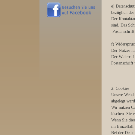
e) Datenschut
bezüglich des
Der Kontaktan
sind. Das Schr
Postanschrift
f) Widerspruc
Der Nutzer ha
Der Widerruf i
Postanschrift
2. Cookies
Unsere Websit
abgelegt werd
Wir nutzen Co
löschen. Sie 
Wenn Sie dies
im Einzelfall
Bei der Deakt