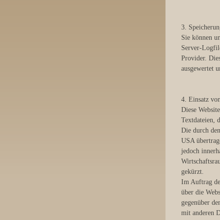
3. Speicherun
Sie können un
Server-Logfil
Provider. Die
ausgewertet u
4. Einsatz vo
Diese Website
Textdateien, 
Die durch den
USA übertrage
jedoch innerh
Wirtschaftsra
gekürzt.
Im Auftrag de
über die Webs
gegenüber dem
mit anderen D