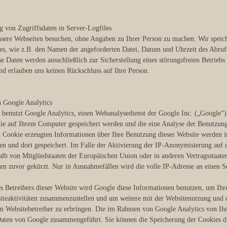
g von Zugriffsdaten in Server-Logfiles
sere Webseiten besuchen, ohne Angaben zu Ihrer Person zu machen. Wir speich
es, wie z.B. den Namen der angeforderten Datei, Datum und Uhrzeit des Abru
se Daten werden ausschließlich zur Sicherstellung eines störungsfreien Betrieb
nd erlauben uns keinen Rückschluss auf Ihre Person.
n Google Analytics
 benutzt Google Analytics, einen Webanalysedienst der Google Inc. („Google“)
die auf Ihrem Computer gespeichert werden und die eine Analyse der Benutzun
 Cookie erzeugten Informationen über Ihre Benutzung dieser Website werden i
n und dort gespeichert. Im Falle der Aktivierung der IP-Anonymisierung auf 
alb von Mitgliedstaaten der Europäischen Union oder in anderen Vertragsstaa
um zuvor gekürzt. Nur in Ausnahmefällen wird die volle IP-Adresse an einen 
s Betreibers dieser Website wird Google diese Informationen benutzen, um Ih
iteaktivitäten zusammenzustellen und um weitere mit der Websitenutzung und 
 Websitebetreiber zu erbringen. Die im Rahmen von Google Analytics von Ihr
aten von Google zusammengeführt. Sie können die Speicherung der Cookies du