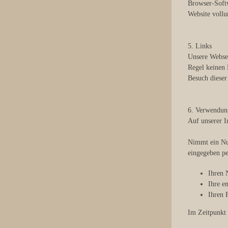
Browser-Softw
Website voll
5. Links
Unsere Websei
Regel keinen 
Besuch dieser
6. Verwendung
Auf unserer I
Nimmt ein Nut
eingegeben pe
Ihren
Ihre e
Ihren 
Im Zeitpunkt 