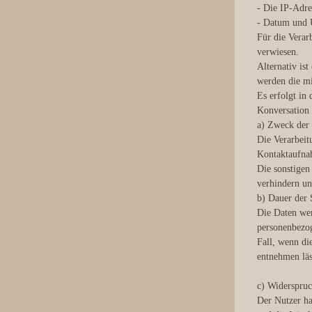
- Die IP-Adre
- Datum und U
Für die Verar
verwiesen.
Alternativ is
werden die mi
Es erfolgt in
Konversation
a) Zweck der
Die Verarbeit
Kontaktaufnah
Die sonstigen
verhindern un
b) Dauer der
Die Daten wer
personenbezog
Fall, wenn di
entnehmen läss
c) Widerspruc
Der Nutzer ha